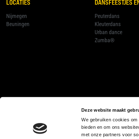
LOCATIES
DANSFEESTJES 
Nijmegen
Peuterdans
Beuningen
Kleuterdans
Urban dance
Zumba®
Deze website maakt gebru
COPYRIGHT © 2021 CONFIDANS.NL |
E-DEPENDENCE
We gebruiken cookies om c
bieden en om ons websitev
met onze partners voor so