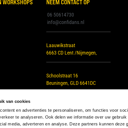
EN WORKSHOPS
NEEM CONTACT OP
06 50614730
info@confidans.nl
Laauwikstraat
6663 CD Lent /Nijmegen,
Schoolstraat 16
Beuningen, GLD 6641DC
ik van cookies
privacybeleid
algemene voorwaarden
disclaim
ontent en advertenties te personaliseren, om functies voor soci
erkeer te analyseren. Ook delen we informatie over uw gebruik 
cial media, adverteren en analyse. Deze partners kunnen deze