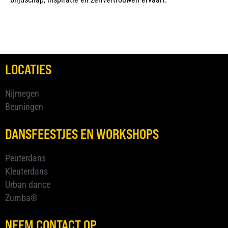
LOCATIES
Nijmegen
Beuningen
DANSFEESTJES EN WORKSHOPS
Peuterdans
Kleuterdans
Urban dance
Zumba®
NEEM CONTACT OP