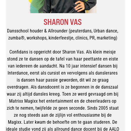
SHARON VAS
Dansschool houder & Allrounder (peuterdans, Urban dance,
zumba®, workshops, kinderfeestje, clinics, PR, marketing)
Confidans is opgericht door Sharon Vas. Als klein meisje
stond ze te dansen op de tafel van haar peettante en eiste
van iedereen de aandacht. Na 10 jaar intensief dansen bij
Interdance, eerst als cursist en vervolgens als danslerares
is dansen haar passie geworden, dit wil ze graag
overdragen. Als dansdocent is ze begonnen in de danszaal
waar zij altijd dansles kreeg. Toen ze werd gevraagd om bij
Matrixx Magixx het entertainment en de cheerleaders op
zich te nemen, twijfelde ze geen seconde. Sinds 2005 staat
ze nog steeds aan de zijlijn vol enthousiasme bij de
Magixx. Later kwam de behoefte om te gaan studeren. De
ideale studie vond zij als allround dance docent bij de AALO