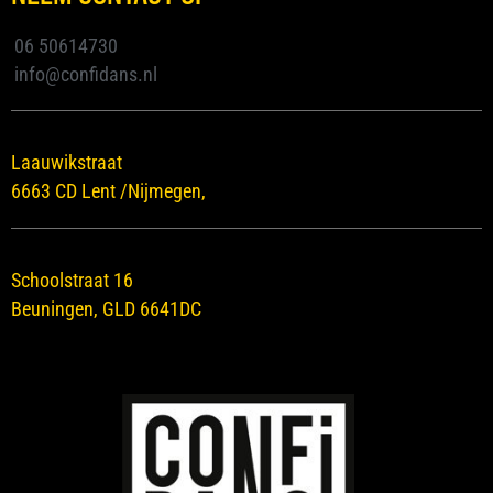
06 50614730
info@confidans.nl
Laauwikstraat
6663 CD Lent /Nijmegen,
Schoolstraat 16
Beuningen, GLD 6641DC